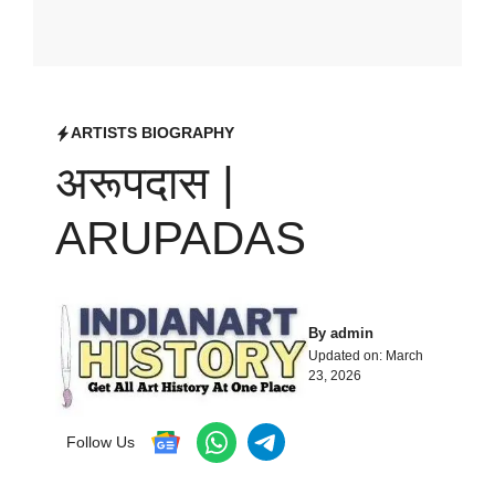
ARTISTS BIOGRAPHY
अरूपदास |
ARUPADAS
By
admin
Updated on:
March
23, 2026
Follow Us