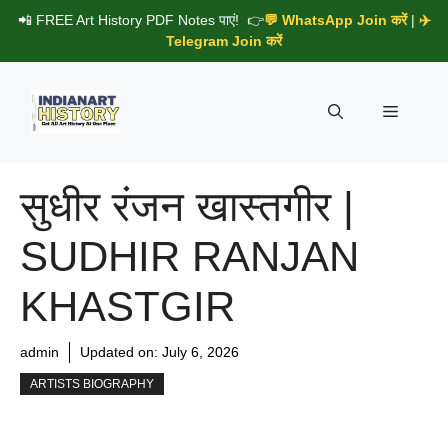
Skip
📲 FREE Art History PDF Notes पाएं! 👉
💬 WhatsApp Join करें
|
✈️
to
Telegram Join करें
content
Menu
सुधीर रंजन खास्तगीर |
SUDHIR RANJAN
KHASTGIR
admin
Updated on:
July 6, 2026
ARTISTS BIOGRAPHY