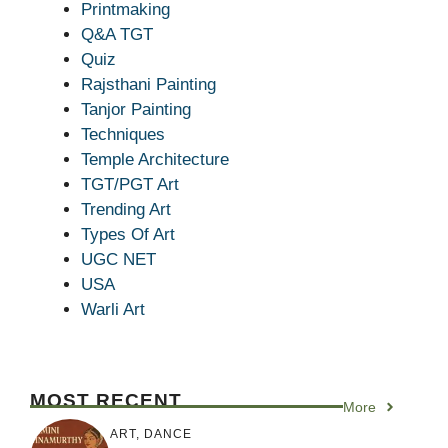
Printmaking
Q&A TGT
Quiz
Rajsthani Painting
Tanjor Painting
Techniques
Temple Architecture
TGT/PGT Art
Trending Art
Types Of Art
UGC NET
USA
Warli Art
MOST RECENT
More
ART
,
DANCE