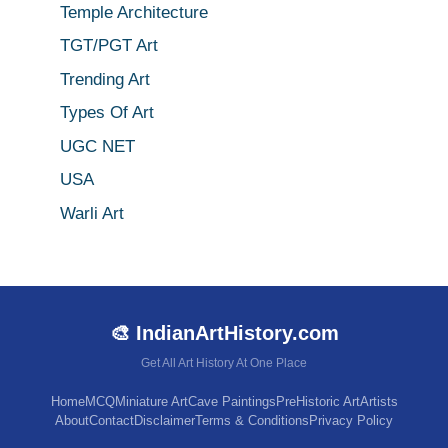
Temple Architecture
TGT/PGT Art
Trending Art
Types Of Art
UGC NET
USA
Warli Art
🎨 IndianArtHistory.com
Get All Art History At One Place
Home
MCQ
Miniature Art
Cave Paintings
PreHistoric Art
Artists
About
Contact
Disclaimer
Terms & Conditions
Privacy Policy