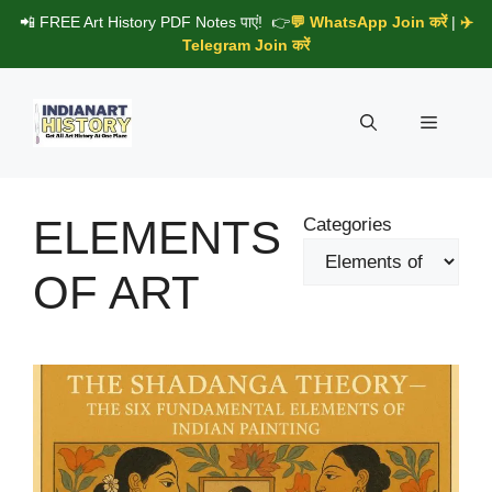
Skip
📲 FREE Art History PDF Notes पाएं! 👉
💬 WhatsApp Join करें
|
✈️
to
Telegram Join करें
content
Menu
ELEMENTS
Categories
OF ART