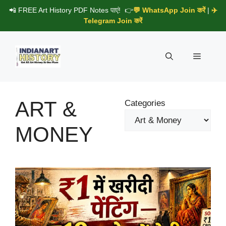
Skip
📲 FREE Art History PDF Notes पाएं! 👉
💬 WhatsApp Join करें
|
✈️
to
Telegram Join करें
content
Menu
ART &
Categories
MONEY