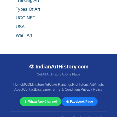
Trending Art
Types Of Art
UGC NET
USA
Warli Art
🎨 IndianArtHistory.com
Get All Art History At One Place
Home
MCQ
Miniature Art
Cave Paintings
PreHistoric Art
Artists
About
Contact
Disclaimer
Terms & Conditions
Privacy Policy
📱 WhatsApp Channel
👍 Facebook Page