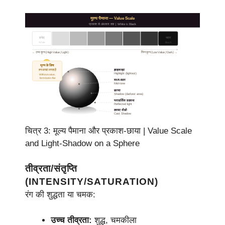
मूल्य पैमाना — Value Scale
प्रकाश से अंधकार तक | White to Black
सफेद
काला
White
Black
निम्न मूल्य (Low Value / Dark) →
← उच्च मूल्य (High Value / Light)
मूल्य के बिना
प्रकाश
रूप सपाट लगता है
हाइलाइट
स्रोत
Highlight (lightest)
Without value,
form looks flat
मध्य-स्वर
Mid-tone
छाया
Shadow (darkest area)
परावर्तित प्रकाश
Reflected light
कास्ट शैडो
Cast Shadow
चित्र 3: मूल्य पैमाना और प्रकाश-छाया | Value Scale
and Light-Shadow on a Sphere
तीव्रता/संतृप्ति
(INTENSITY/SATURATION)
रंग की शुद्धता या चमक:
उच्च तीव्रता:
शुद्ध, चमकीला