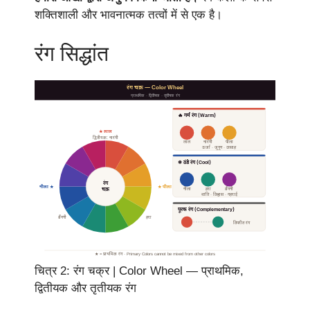
शक्तिशाली और भावनात्मक तत्वों में से एक है।
रंग सिद्धांत
रंग चक्र — Color Wheel
प्राथमिक · द्वितीयक · तृतीयक रंग
🔥 गर्म रंग (Warm)
★ लाल
द्वितीयक: नारंगी
लाल
नारंगी
पीला
ऊर्जा · जुनून · उत्साह
❄ ठंडे रंग (Cool)
रंग
नीला ★
★ पीला
नीला
हरा
बैंगनी
चक्र
शांति · विश्वास · गहराई
पूरक रंग (Complementary)
बैंगनी
हरा
विपरीत रंग
★ = प्राथमिक रंग · Primary Colors cannot be mixed from other colors
चित्र 2: रंग चक्र | Color Wheel — प्राथमिक,
द्वितीयक और तृतीयक रंग