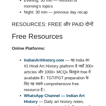
Evening: 30 min — revision of
morning’s topics
Night: 30 min — previous day recap
RESOURCES: FREE और PAID दोनों
Free Resources
Online Platforms:
IndianArtHistory.com
— यह India का
#1 Hindi Art History platform है जहाँ 300+
articles और 1000+ MCQs बिल्कुल free में
available हैं। TGT/PGT preparation के
लिए यह सबसे comprehensive free
resource है।
WhatsApp Channel — Indian Art
History
— Daily art history notes,