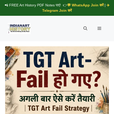
Skip
📲 FREE Art History PDF Notes पाएं! 👉
💬 WhatsApp Join करें
|
✈️
to
Telegram Join करें
content
Menu