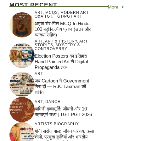
MOST RECENT
More
ART
,
MCQS
,
MODERN ART
,
Q&A TGT
,
TGT/PGT ART
अमृता शेर-गिल MCQ In Hindi:
100 बहुविकल्पीय प्रश्न (उत्तर और
व्याख्या सहित)
ART
,
ART & HISTORY
,
ART
STORIES
,
MYSTERY &
CONTROVERSY
Election Posters का इतिहास —
Hand-Painted Art से Digital
Propaganda तक
ART
जब Cartoon ने Government
गिरा दी — R.K. Laxman की
शक्ति
ART
,
DANCE
यामिनी कृष्णमूर्ति: जीवनी और 10
महत्वपूर्ण तथ्य | TGT PGT 2026
ARTISTS BIOGRAPHY
गोगी सरोज पाल: जीवन परिचय, कला
शैली, प्रमुख कृतियाँ और भारतीय