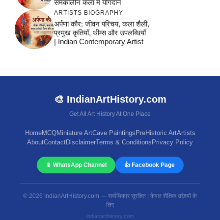
समकालीन कला में योगदान
ARTISTS BIOGRAPHY
अर्पणा कौर: जीवन परिचय, कला शैली,
प्रमुख कृतियाँ, थीम्स और उपलब्धियाँ
| Indian Contemporary Artist
🎨 IndianArtHistory.com
Get All Art History At One Place
Home
MCQ
Miniature Art
Cave Paintings
PreHistoric Art
Artists
About
Contact
Disclaimer
Terms & Conditions
Privacy Policy
📱 WhatsApp Channel
👍 Facebook Page
© 2026 IndianArtHistory.com — सर्वाधिकार सुरक्षित | केवल शैक्षिक उद्देश्यों के
लिए
indianarthistory.com