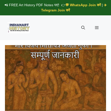
Skip
📲 FREE Art History PDF Notes पाएं! 👉
💬 WhatsApp Join करें
|
✈️
to
Telegram Join करें
content
Menu