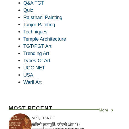
Q&A TGT
Quiz
Rajsthani Painting
Tanjor Painting
Techniques
Temple Architecture
TGT/PGT Art
Trending Art
Types Of Art
UGC NET
USA
Warli Art
MOST RECENT
More
ART
,
DANCE
यामिनी कृष्णमूर्ति: जीवनी और 10