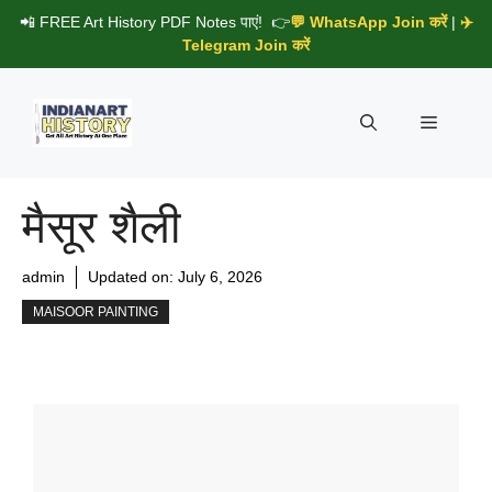
Skip
📲 FREE Art History PDF Notes पाएं! 👉
💬 WhatsApp Join करें
|
✈️
to
Telegram Join करें
content
Menu
मैसूर शैली
admin
Updated on:
July 6, 2026
MAISOOR PAINTING