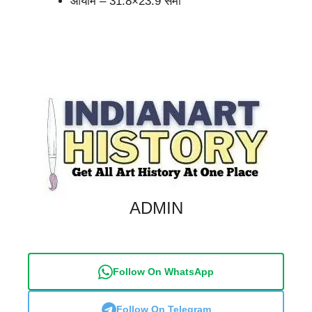
आयाम – 31.8×23.9 सेमी
Artists
Ramesh Babu Kannekanti
ADMIN
Follow On WhatsApp
Follow On Telegram