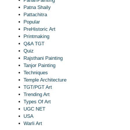
PahariPainting
Patna Shaily
Pattachitra
Popular
PreHistoric Art
Printmaking
Q&A TGT
Quiz
Rajsthani Painting
Tanjor Painting
Techniques
Temple Architecture
TGT/PGT Art
Trending Art
Types Of Art
UGC NET
USA
Warli Art