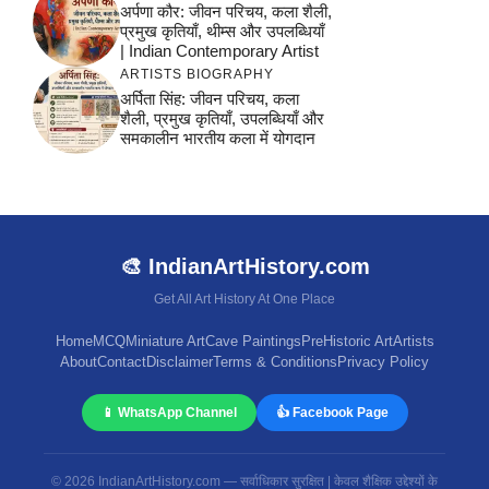
अर्पणा कौर: जीवन परिचय, कला शैली,
प्रमुख कृतियाँ, थीम्स और उपलब्धियाँ
| Indian Contemporary Artist
ARTISTS BIOGRAPHY
अर्पिता सिंह: जीवन परिचय, कला
शैली, प्रमुख कृतियाँ, उपलब्धियाँ और
समकालीन भारतीय कला में योगदान
🎨 IndianArtHistory.com
Get All Art History At One Place
Home
MCQ
Miniature Art
Cave Paintings
PreHistoric Art
Artists
About
Contact
Disclaimer
Terms & Conditions
Privacy Policy
📱 WhatsApp Channel
👍 Facebook Page
© 2026 IndianArtHistory.com — सर्वाधिकार सुरक्षित | केवल शैक्षिक उद्देश्यों के