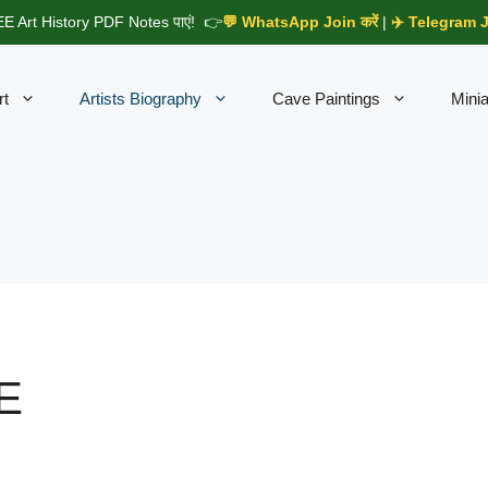
E Art History PDF Notes पाएं! 👉
💬 WhatsApp Join करें
|
✈️ Telegram Jo
rt
Artists Biography
Cave Paintings
Minia
DE