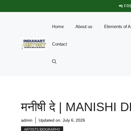
Skip
📲 FRE
to
content
Home
About us
Elements of A
Contact
मनीषी दे | MANISHI 
admin
Updated on:
July 6, 2026
ARTISTS BIOGRAPHY