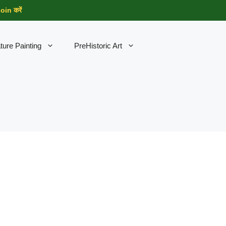
in करें
ture Painting
PreHistoric Art