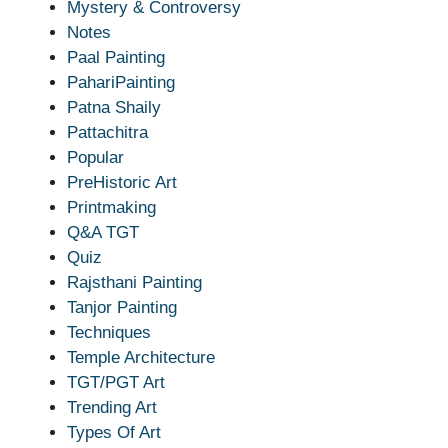
Mystery & Controversy
Notes
Paal Painting
PahariPainting
Patna Shaily
Pattachitra
Popular
PreHistoric Art
Printmaking
Q&A TGT
Quiz
Rajsthani Painting
Tanjor Painting
Techniques
Temple Architecture
TGT/PGT Art
Trending Art
Types Of Art