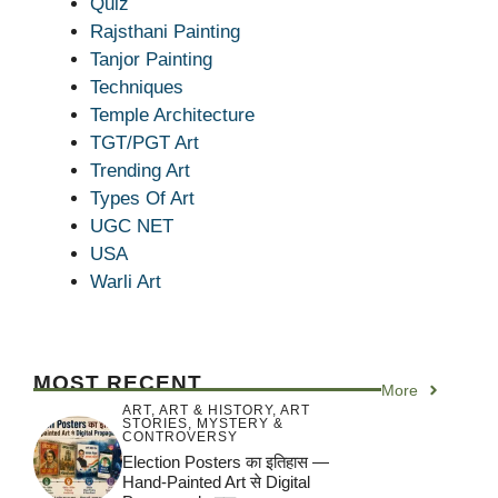
Quiz
Rajsthani Painting
Tanjor Painting
Techniques
Temple Architecture
TGT/PGT Art
Trending Art
Types Of Art
UGC NET
USA
Warli Art
MOST RECENT
More
ART
,
ART & HISTORY
,
ART
STORIES
,
MYSTERY &
CONTROVERSY
Election Posters का इतिहास —
Hand-Painted Art से Digital