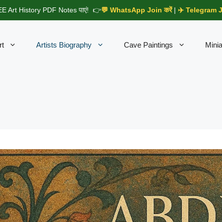
E Art History PDF Notes पाएं! 👉
💬 WhatsApp Join करें
|
✈️ Telegram Jo
rt
Artists Biography
Cave Paintings
Minia