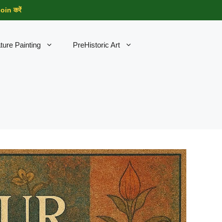
in करें
ture Painting
PreHistoric Art