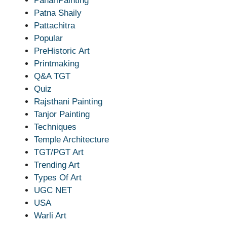
PahariPainting
Patna Shaily
Pattachitra
Popular
PreHistoric Art
Printmaking
Q&A TGT
Quiz
Rajsthani Painting
Tanjor Painting
Techniques
Temple Architecture
TGT/PGT Art
Trending Art
Types Of Art
UGC NET
USA
Warli Art