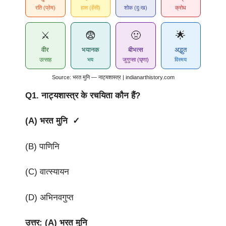
रति (प्रेम)
हास (हँसी)
शोक (दुःख)
क्रोध
⚔️
😨
🤢
🌟
वीर
भयानक
बीभत्स
अद्भुत
उत्साह
भय
जुगुप्सा (घृणा)
विस्मय
Source: भरत मुनि — नाट्यशास्त्र | indianarthistory.com
Q1.
नाट्यशास्त्र के रचयिता कौन हैं?
(A) भरत मुनि ✓
(B) पाणिनि
(C) वात्स्यायन
(D) अभिनवगुप्त
उत्तर: (A) भरत मुनि