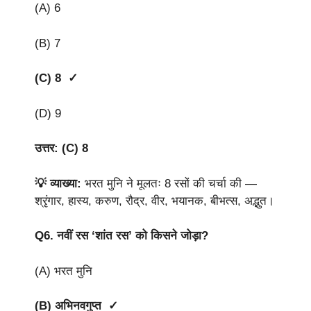
(A) 6
(B) 7
(C) 8 ✓
(D) 9
उत्तर: (C) 8
💡 व्याख्या:
भरत मुनि ने मूलतः 8 रसों की चर्चा की —
श्रृंगार, हास्य, करुण, रौद्र, वीर, भयानक, बीभत्स, अद्भुत।
Q6.
नवीं रस ‘शांत रस’ को किसने जोड़ा?
(A) भरत मुनि
(B) अभिनवगुप्त ✓