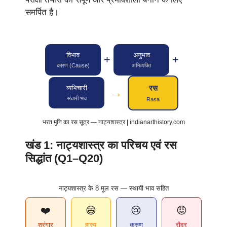
समर्पित है।
विभाव
अनुभाव
+
+
कारण (Cause)
अभिव्यक्ति
रस
व्यभिचारी
→
संचारी भाव
Rasa
भरत मुनि का रस सूत्र — नाट्यशास्त्र | indianarthistory.com
खंड 1: नाट्यशास्त्र का परिचय एवं रस
सिद्धांत (Q1–Q20)
नाट्यशास्त्र के 8 मूल रस — स्थायी भाव सहित
❤️
😄
😢
😡
श्रृंगार
हास्य
करुण
रौद्र