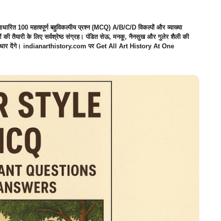
रित 100 महत्वपूर्ण बहुविकल्पीय प्रश्न (MCQ) A/B/C/D विकल्पों और व्याख्या
यारी के लिए सर्वश्रेष्ठ संग्रह। पंडित सेऊ, मनकू, नैनसुख और गुलेर शैली की
त आधार देंगे। indianarthistory.com पर Get All Art History At One