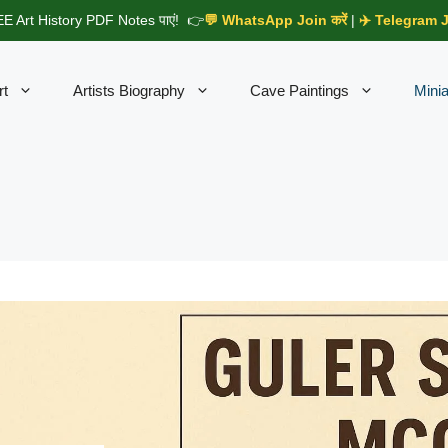
E Art History PDF Notes पाएं! 👉
💬 WhatsApp Join करें
|
✈️ Telegram Jo
rt
Artists Biography
Cave Paintings
Minia