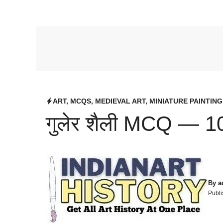
ART
,
MCQS
,
MEDIEVAL ART
,
MINIATURE PAINTING
गुलेर शैली MCQ — 100 म
By
a
Publi