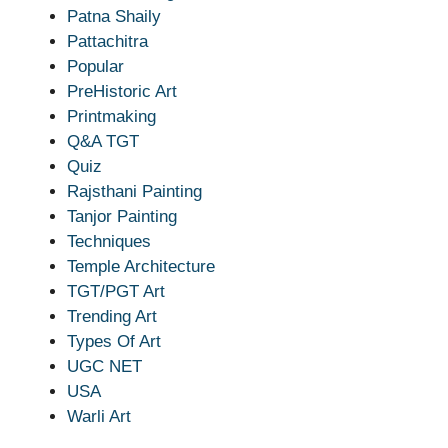
Patna Shaily
Pattachitra
Popular
PreHistoric Art
Printmaking
Q&A TGT
Quiz
Rajsthani Painting
Tanjor Painting
Techniques
Temple Architecture
TGT/PGT Art
Trending Art
Types Of Art
UGC NET
USA
Warli Art