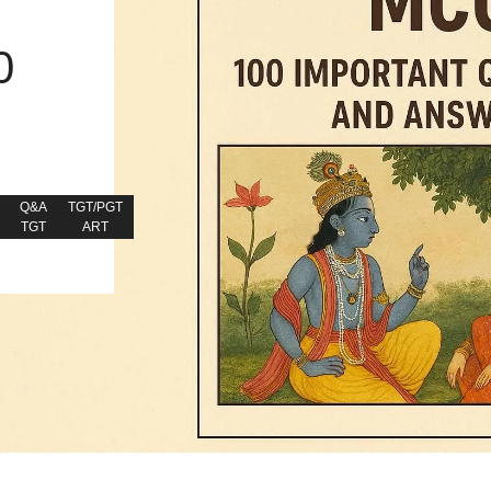
0
Q&A
TGT/PGT
TGT
ART