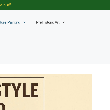
in करें
ture Painting
PreHistoric Art