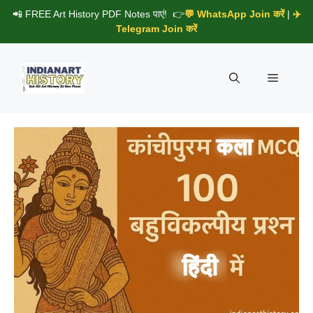
Skip
📲 FREE Art History PDF Notes पाएं! 👉
💬 WhatsApp Join करें
|
✈️
to
Telegram Join करें
content
Menu