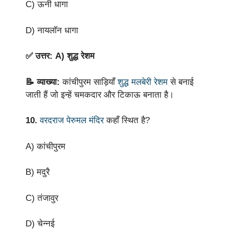
C) ऊनी धागा
D) नायलॉन धागा
✅ उत्तर: A) शुद्ध रेशम
📝 व्याख्या:
कांचीपुरम साड़ियाँ
शुद्ध मलबेरी रेशम
से बनाई
जाती हैं जो इन्हें चमकदार और टिकाऊ बनाता है।
10.
वरदराज पेरुमल मंदिर
कहाँ स्थित है?
A) कांचीपुरम
B) मदुरै
C) तंजावुर
D) चेन्नई