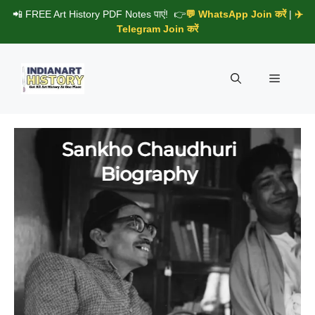
Skip
📲 FREE Art History PDF Notes पाएं! 👉
💬 WhatsApp Join करें
|
✈️
to
Telegram Join करें
content
Menu