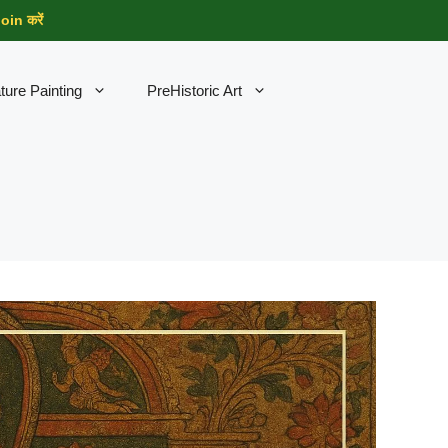
in करें
ture Painting
PreHistoric Art