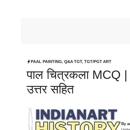
PAAL PAINTING
,
Q&A TGT
,
TGT/PGT ART
पाल चित्रकला MCQ | 1
उत्तर सहित
By
a
Upda