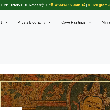
E Art History PDF Notes पाएं! 👉
💬 WhatsApp Join करें
|
✈️ Telegram Jo
rt
Artists Biography
Cave Paintings
Minia