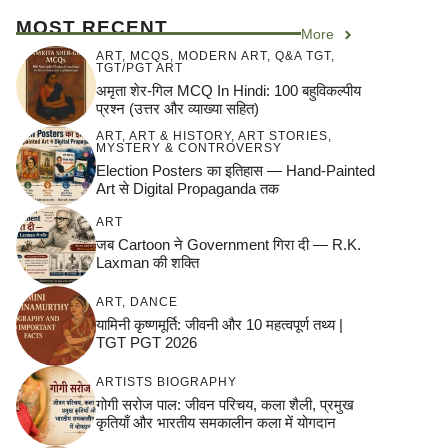
MOST RECENT
More
ART
,
MCQS
,
MODERN ART
,
Q&A TGT
,
TGT/PGT ART
अमृता शेर-गिल MCQ In Hindi: 100 बहुविकल्पीय
प्रश्न (उत्तर और व्याख्या सहित)
ART
,
ART & HISTORY
,
ART STORIES
,
MYSTERY & CONTROVERSY
Election Posters का इतिहास — Hand-Painted
Art से Digital Propaganda तक
ART
जब Cartoon ने Government गिरा दी — R.K.
Laxman की शक्ति
ART
,
DANCE
यामिनी कृष्णमूर्ति: जीवनी और 10 महत्वपूर्ण तथ्य |
TGT PGT 2026
ARTISTS BIOGRAPHY
गोगी सरोज पाल: जीवन परिचय, कला शैली, प्रमुख
कृतियाँ और भारतीय समकालीन कला में योगदान