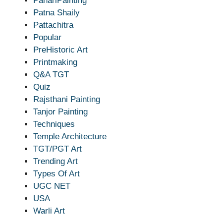
PahariPainting
Patna Shaily
Pattachitra
Popular
PreHistoric Art
Printmaking
Q&A TGT
Quiz
Rajsthani Painting
Tanjor Painting
Techniques
Temple Architecture
TGT/PGT Art
Trending Art
Types Of Art
UGC NET
USA
Warli Art