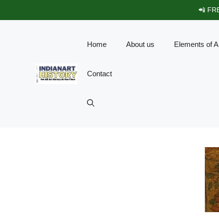
Skip
📲 FRE
to
content
Home
About us
Elements of A
Contact