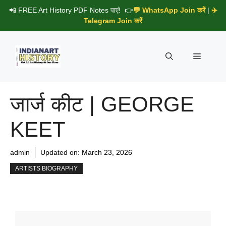
Skip
📲 FREE Art History PDF Notes पाएं! 👉
💬 WhatsApp Join करें
|
✈️
to
Telegram Join करें
content
Menu
जार्ज कीट | GEORGE
KEET
admin
Updated on:
March 23, 2026
ARTISTS BIOGRAPHY