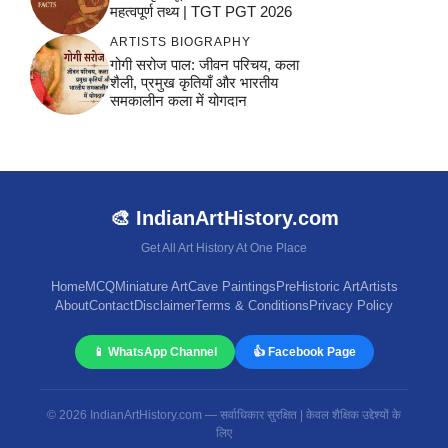
महत्वपूर्ण तथ्य | TGT PGT 2026
ARTISTS BIOGRAPHY
गोगी सरोज पाल: जीवन परिचय, कला
शैली, प्रमुख कृतियाँ और भारतीय
समकालीन कला में योगदान
🎨 IndianArtHistory.com
Get All Art History At One Place
Home
MCQ
Miniature Art
Cave Paintings
PreHistoric Art
Artists
About
Contact
Disclaimer
Terms & Conditions
Privacy Policy
📱 WhatsApp Channel
👍 Facebook Page
© 2026 IndianArtHistory.com — सर्वाधिकार सुरक्षित | केवल शैक्षिक उद्देश्यों के
लिए