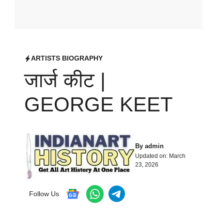
ARTISTS BIOGRAPHY
जार्ज कीट |
GEORGE KEET
By
admin
Updated on:
March
23, 2026
Follow Us