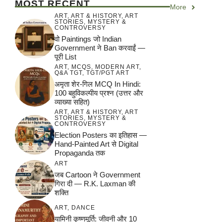
MOST RECENT
More
ART
,
ART & HISTORY
,
ART
STORIES
,
MYSTERY &
CONTROVERSY
वो Paintings जो Indian
Government ने Ban करवाईं —
पूरी List
ART
,
MCQS
,
MODERN ART
,
Q&A TGT
,
TGT/PGT ART
अमृता शेर-गिल MCQ In Hindi:
100 बहुविकल्पीय प्रश्न (उत्तर और
व्याख्या सहित)
ART
,
ART & HISTORY
,
ART
STORIES
,
MYSTERY &
CONTROVERSY
Election Posters का इतिहास —
Hand-Painted Art से Digital
Propaganda तक
ART
जब Cartoon ने Government
गिरा दी — R.K. Laxman की
शक्ति
ART
,
DANCE
यामिनी कृष्णमूर्ति: जीवनी और 10