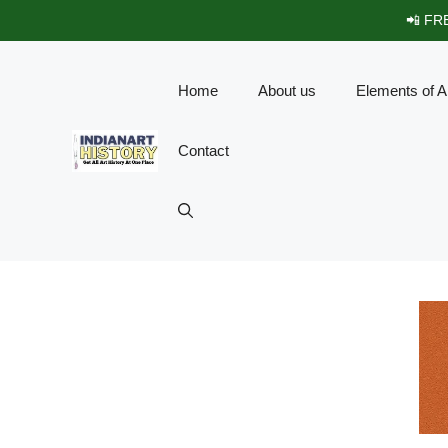
Skip
📲 FRE
to
content
Home
About us
Elements of A
Contact