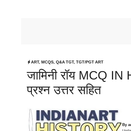
ART
,
MCQS
,
Q&A TGT
,
TGT/PGT ART
जामिनी रॉय MCQ IN H
प्रश्न उत्तर सहित
By
a
Upda