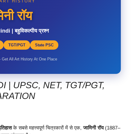
 ART HISTORY
िनी रॉय
i | बहुविकल्पीय प्रश्न
TGT/PGT
State PSC
— Get All Art History At One Place
I | UPSC, NET, TGT/PGT,
ARATION
इतिहास
के सबसे महत्त्वपूर्ण चित्रकारों में से एक,
जामिनी रॉय
(1887–