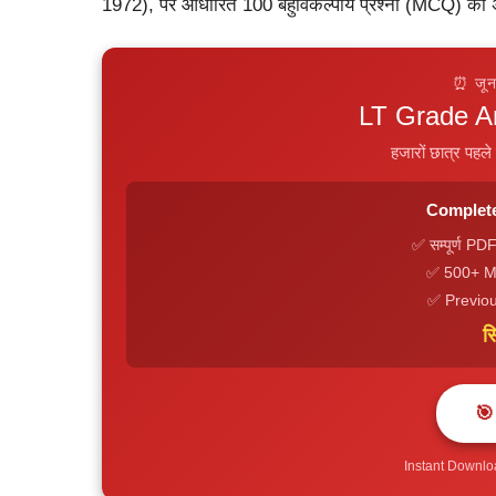
1972), पर आधारित 100 बहुविकल्पीय प्रश्नों (MCQ) का
⏰ जून
LT Grade Art 
हजारों छात्र पहले 
Complete 
✅ सम्पूर्ण P
✅ 500+ MCQ
✅ Previou
स
🎯
Instant Downl