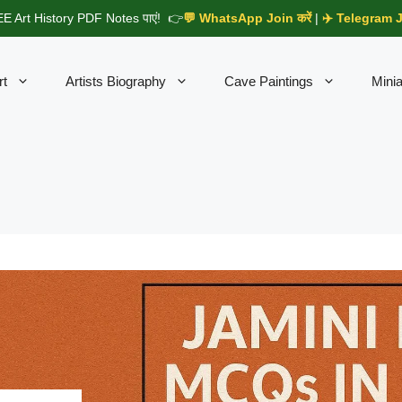
E Art History PDF Notes पाएं! 👉
💬 WhatsApp Join करें
|
✈️ Telegram Jo
rt
Artists Biography
Cave Paintings
Minia