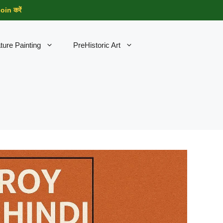
in करें
ture Painting
PreHistoric Art