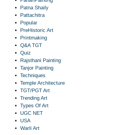
PahariPainting
Patna Shaily
Pattachitra
Popular
PreHistoric Art
Printmaking
Q&A TGT
Quiz
Rajsthani Painting
Tanjor Painting
Techniques
Temple Architecture
TGT/PGT Art
Trending Art
Types Of Art
UGC NET
USA
Warli Art