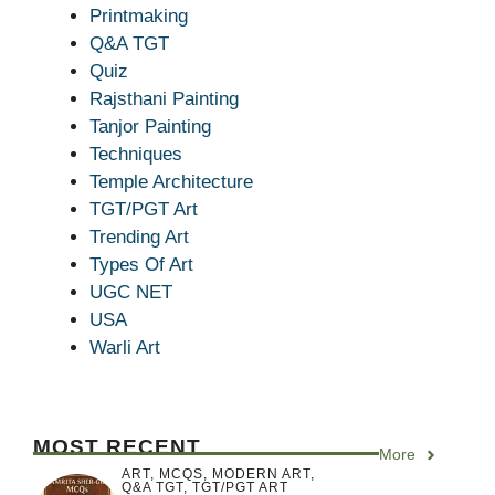
Printmaking
Q&A TGT
Quiz
Rajsthani Painting
Tanjor Painting
Techniques
Temple Architecture
TGT/PGT Art
Trending Art
Types Of Art
UGC NET
USA
Warli Art
MOST RECENT
More
ART
,
MCQS
,
MODERN ART
,
Q&A TGT
,
TGT/PGT ART