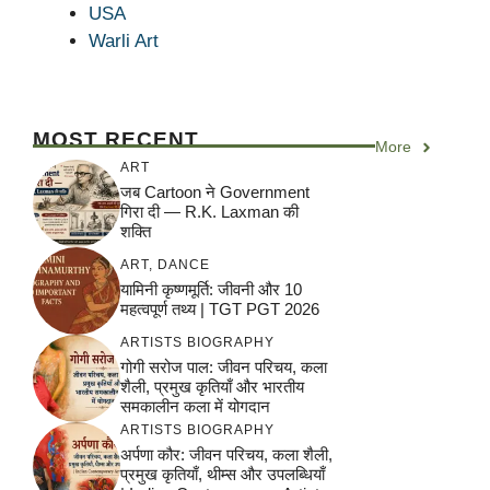
USA
Warli Art
MOST RECENT
More
ART
जब Cartoon ने Government
गिरा दी — R.K. Laxman की
शक्ति
ART
,
DANCE
यामिनी कृष्णमूर्ति: जीवनी और 10
महत्वपूर्ण तथ्य | TGT PGT 2026
ARTISTS BIOGRAPHY
गोगी सरोज पाल: जीवन परिचय, कला
शैली, प्रमुख कृतियाँ और भारतीय
समकालीन कला में योगदान
ARTISTS BIOGRAPHY
अर्पणा कौर: जीवन परिचय, कला शैली,
प्रमुख कृतियाँ, थीम्स और उपलब्धियाँ