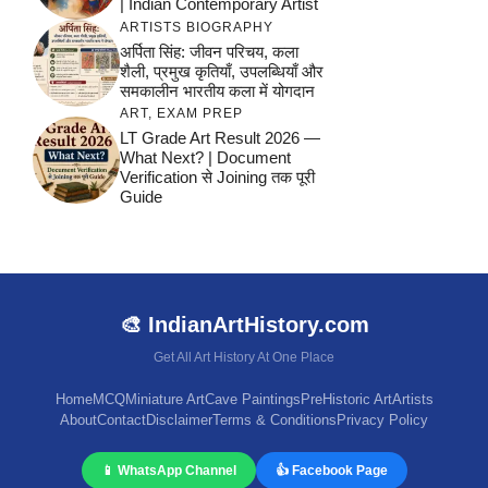
| Indian Contemporary Artist
ARTISTS BIOGRAPHY
अर्पिता सिंह: जीवन परिचय, कला
शैली, प्रमुख कृतियाँ, उपलब्धियाँ और
समकालीन भारतीय कला में योगदान
ART
,
EXAM PREP
LT Grade Art Result 2026 —
What Next? | Document
Verification से Joining तक पूरी
Guide
🎨 IndianArtHistory.com
Get All Art History At One Place
Home
MCQ
Miniature Art
Cave Paintings
PreHistoric Art
Artists
About
Contact
Disclaimer
Terms & Conditions
Privacy Policy
📱 WhatsApp Channel
👍 Facebook Page