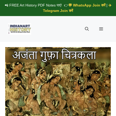
Skip
📲 FREE Art History PDF Notes पाएं! 👉
💬 WhatsApp Join करें
|
✈️
to
Telegram Join करें
content
Menu